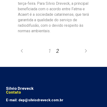
terça-feira. Para Silvio Dreveck, a principal
beneficiada com o acordo entre Fatma e
Acaert é a sociedade catarinense, que terá
garantida a qualidade do serviço de
radiodifusão, com o devido respeito às
normas ambientais.
1
2
Silvio Dreveck
Contato
E-mail: dep@silviodreveck.com.br